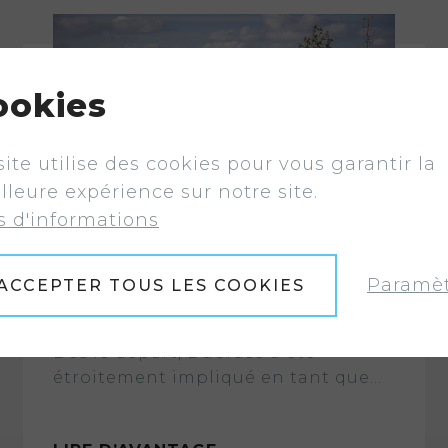
ookies
site utilise des cookies pour vous garantir la
lleure expérience sur notre site.
s d'informations
Partenariat avec NOA prolongé
Paramèt
ACCEPTER TOUS LES COOKIES
avec succès pour trois années
supplémentaires
Dès le départ, Duofuse a été
étroitement impliqué en tant que...