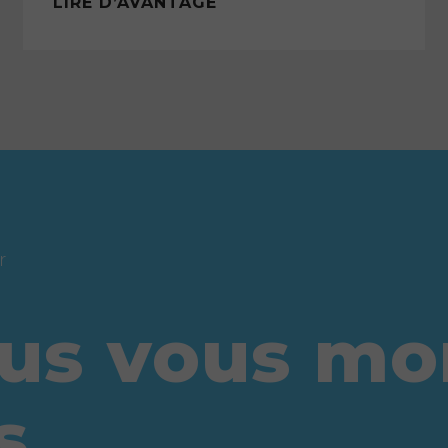
LIRE D’AVANTAGE
r
us vous mon
s