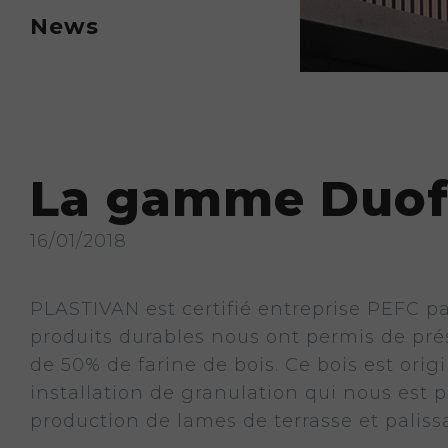
News
La gamme Duofu
16/01/2018
PLASTIVAN est certifié entreprise PEFC p
produits durables nous ont permis de pré
de 50% de farine de bois. Ce bois est orig
installation de granulation qui nous est 
production de lames de terrasse et paliss