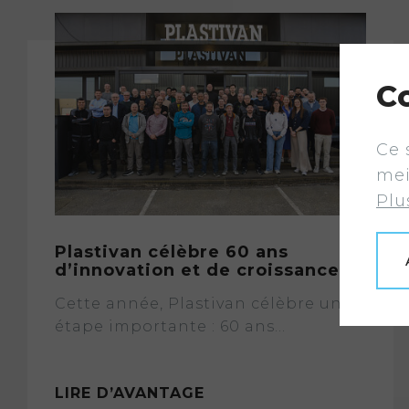
C
Ce 
mei
Plu
Plastivan célèbre 60 ans
d’innovation et de croissance
Cette année, Plastivan célèbre une
étape importante : 60 ans...
LIRE D’AVANTAGE