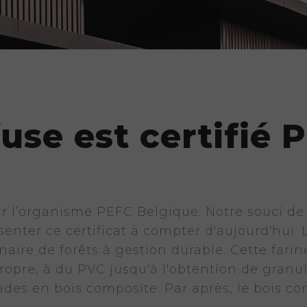
se est certifié 
ar l’organisme PEFC Belgique. Notre souci d
senter ce certificat à compter d'aujourd'hui
inaire de forêts à gestion durable. Cette far
propre, à du PVC jusqu'à l'obtention de granu
ades en bois composite. Par après, le bois co