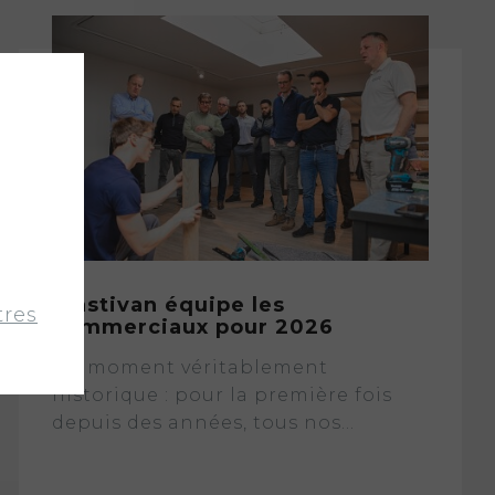
Plastivan équipe les
res
commerciaux pour 2026
Un moment véritablement
historique : pour la première fois
depuis des années, tous nos...