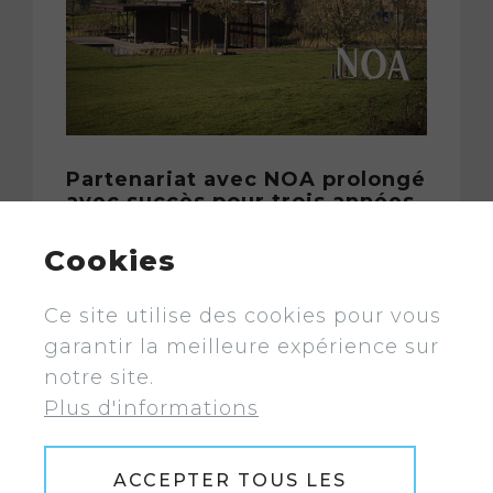
Partenariat avec NOA prolongé
avec succès pour trois années
supplémentaires
Cookies
Dès le départ, Duofuse a été
étroitement impliqué en tant
Ce site utilise des cookies pour vous
que...
garantir la meilleure expérience sur
notre site.
LIRE D’AVANTAGE
Plus d'informations
ACCEPTER TOUS LES