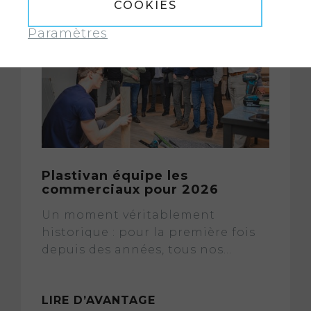
COOKIES
Paramètres
Plastivan équipe les
commerciaux pour 2026
Un moment véritablement
historique : pour la première fois
depuis des années, tous nos...
LIRE D’AVANTAGE